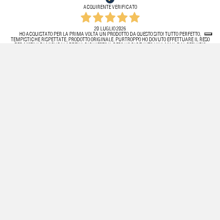
ACQUIRENTE VERIFICATO
20 LUGLIO 2026
HO ACQUISTATO PER LA PRIMA VOLTA UN PRODOTTO DA QUESTO SITO! TUTTO PERFETTO,
TEMPISTICHE RISPETTATE, PRODOTTO ORIGINALE. PURTROPPO HO DOVUTO EFFETTUARE IL RESO
PER MOTIVI DI MISURA! APPENA RICHIESTO IL RESO HO RICEVUTO UNA MAIL DAL SERVIZIO
CLIENTI. EFFICIENTI E FIDATI.
ACQUIRENTE VERIFICATO
11 LUGLIO 2026
OTTIMA ESPERIENZA, SPEDIZIONE VELOCE, L’ARTICOLO ERA PERFETTAMENTE IMBALLATO E SENZA
ALCUN DIFETTO . STORE ASSOLUTAMENTE AFFIDABILE, CONSIGLIATISSIMO.
ACQUIRENTE VERIFICATO
11 LUGLIO 2026
VELOCISSIMI!
ACQUIRENTE VERIFICATO
06 LUGLIO 2026
ESPERIENZA MOLTO POSITIVA, TROVATO PER CASO NAVIGANDO SONO RIMASTO SUPER
SODDISFATTO (OGNI AVANZAMENTO VIENE NOTIFICATO REAL TIME)
ACQUIRENTE VERIFICATO