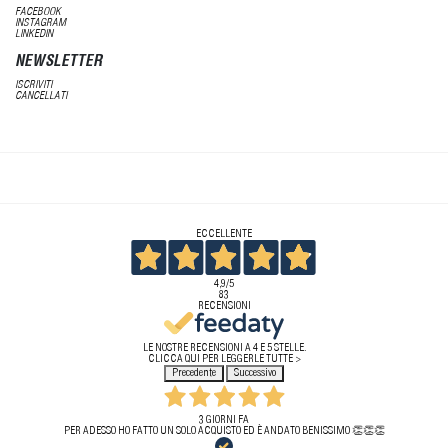
FACEBOOK
INSTAGRAM
LINKEDIN
NEWSLETTER
ISCRIVITI
CANCELLATI
ECCELLENTE
4,9
/5
83
RECENSIONI
LE NOSTRE RECENSIONI A 4 E 5 STELLE.
CLICCA QUI PER LEGGERLE TUTTE >
Precedente
Successivo
3 GIORNI FA
PER ADESSO HO FATTO UN SOLO ACQUISTO ED È ANDATO BENISSIMO 👏👏👏