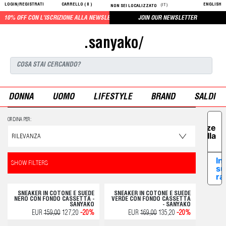
LOGIN/REGISTRATI
CARRELLO (
0
)
ENGLISH
(IT)
NON SEI LOCALIZZATO
10% OFF CON L'ISCRIZIONE ALLA NEWSLETTER
JOIN OUR NEWSLETTER
.sanyako/
DONNA
UOMO
LIFESTYLE
BRAND
SALDI
Le tue
ORDINA PER:
preferenze
relative alla
privacy
In
SHOW FILTERS
su
ra
SNEAKER IN COTONE E SUEDE
SNEAKER IN COTONE E SUEDE
NERO CON FONDO CASSETTA -
VERDE CON FONDO CASSETTA
SANYAKO
- SANYAKO
EUR
159,00
127,20
-20%
EUR
169,00
135,20
-20%