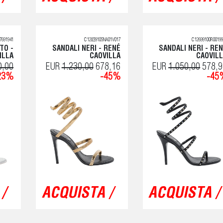
7691941
C12839105NA01V017
C12699100R00199
TO -
SANDALI NERI - RENÉ
SANDALI NERI - RE
ILLA
CAOVILLA
CAOVIL
0,00
EUR
1.230,00
678,16
EUR
1.050,00
578,9
23%
-45%
-45
/
ACQUISTA /
ACQUISTA /