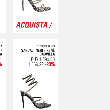
ACQUISTA /
61
C12538105R001V284
 -
SANDALI NERI - RENÉ
LA
CAOVILLA
1
EUR
1.390,00
%
1.069,22
-23%