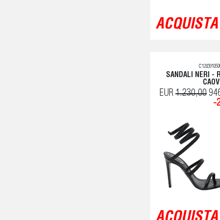
ACQUISTA 
C128391050
SANDALI NERI - 
CAOV
EUR
1.230,00
94
-
ACQUISTA 