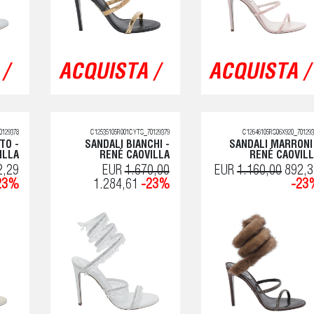
/
ACQUISTA /
ACQUISTA /
0129378
C12535105R001CYTS_70129379
C12646105RS06X920_701293
TO -
SANDALI BIANCHI -
SANDALI MARRONI
ILLA
RENÉ CAOVILLA
RENÉ CAOVIL
2,29
EUR
1.670,00
EUR
1.160,00
892,3
23%
1.284,61
-23%
-23