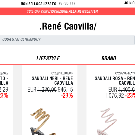
JOIN 
(SPED: IT)
NON SEI LOCALIZZATO
 OFF CON L'ISCRIZIONE ALLA NEWSLETTER
.René Caovilla/
LIFESTYLE
BRAND
0379669
C128391050001V017
C12942105RN01Y4
TO -
SANDALI NERI - RENÉ
SANDALI ROSA - RE
ILLA
CAOVILLA
CAOVIL
2,29
EUR
1.230,00
946,15
EUR
1.400,
23%
-23%
1.076,92
-23