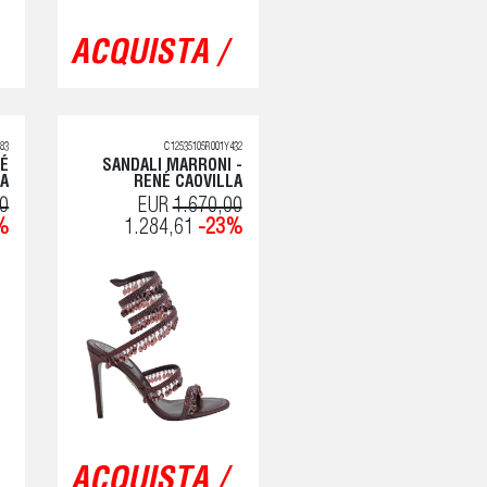
ACQUISTA /
83
C12535105R001Y432
NÉ
SANDALI MARRONI -
LA
RENÉ CAOVILLA
00
EUR
1.670,00
%
1.284,61
-23%
ACQUISTA /