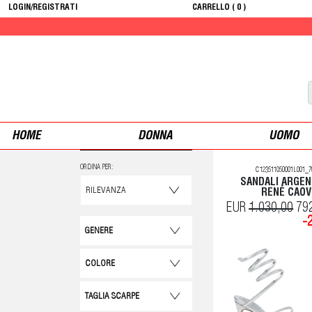
LOGIN/REGISTRATI
CARRELLO (
0
)
10%
HOME
DONNA
UOMO
ORDINA PER:
C123511050001L001_7
SANDALI ARGEN
RENÉ CAOV
EUR
1.030,00
79
-
GENERE
COLORE
TAGLIA SCARPE