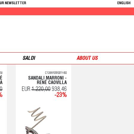
OUR NEWSLETTER
ENGLISH
SALDI
ABOUT US
58
C12899105R001Y450
NÉ
SANDALI MARRONI -
LA
RENÉ CAOVILLA
00
EUR
1.220,00
938,46
%
-23%