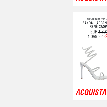
C12538105R001V232_6
SANDALI ARGEN
RENÉ CAOV
EUR
1.39
1.069,22
-
ACQUISTA 