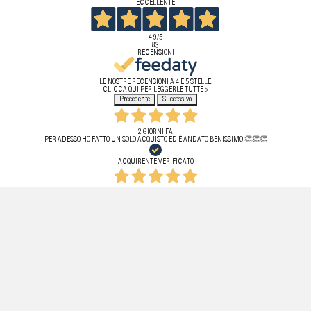
ECCELLENTE
4,9
/5
83
RECENSIONI
LE NOSTRE RECENSIONI A 4 E 5 STELLE.
CLICCA QUI PER LEGGERLE TUTTE >
Precedente
Successivo
2 GIORNI FA
PER ADESSO HO FATTO UN SOLO ACQUISTO ED È ANDATO BENISSIMO 👏👏👏
ACQUIRENTE VERIFICATO
20 LUGLIO 2026
ICHE RISPETTATE, PRODOTTO ORIGINALE. PURTROPPO HO DOVUTO EFFETTUARE IL RESO PER MOTIVI DI MIS
FIDATI.
ACQUIRENTE VERIFICATO
11 LUGLIO 2026
 VELOCE, L’ARTICOLO ERA PERFETTAMENTE IMBALLATO E SENZA ALCUN DIFETTO . STORE ASSOLUTAMENTE
ACQUIRENTE VERIFICATO