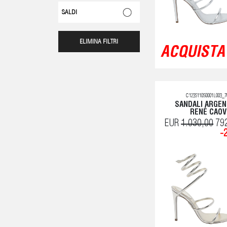
SALDI
ELIMINA FILTRI
ACQUISTA 
C123511050001L003_7
SANDALI ARGEN
RENÉ CAOV
EUR
1.030,00
79
-