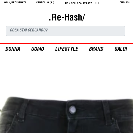
LOGIN/REGISTRATI
CARRELLO (
0
)
ENGLISH
(IT)
NON SEI LOCALIZZATO
.Re-Hash/
DONNA
UOMO
LIFESTYLE
BRAND
SALDI