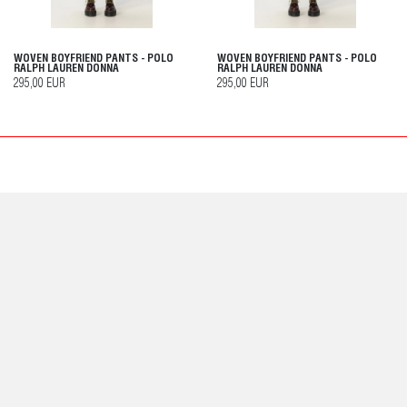
WOVEN BOYFRIEND PANTS - POLO
WOVEN BOYFRIEND PANTS - POLO
RALPH LAUREN DONNA
RALPH LAUREN DONNA
295,00 EUR
295,00 EUR
SERVIZIO CLIENTI
AIUTO E CONTATTI
SPEDIZIONI
PAGAMENTI
POLITICA DI RESO
TRACCIA I TUOI ORDINI
INFORMAZIONI
ABOUT
CONDIZIONI DI VENDITA
PRIVACY POLICY
COOKIE POLICY
INFORMATIVA SULLA PRIVACY
SEGUICI
FACEBOOK
INSTAGRAM