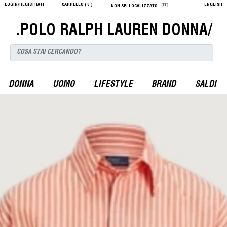
LOGIN/REGISTRATI
CARRELLO (
0
)
ENGLISH
(IT)
NON SEI LOCALIZZATO
.POLO RALPH LAUREN DONNA/
DONNA
UOMO
LIFESTYLE
BRAND
SALDI