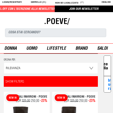
LOGIN/REGISTRATI
CARRELLO (
0
)
ENGLISH
(IT)
NON SEI LOCALIZZATO
F CON L'ISCRIZIONE ALLA NEWSLETTER
JOIN OUR NEWSLETTER
.POEVE/
DONNA
UOMO
LIFESTYLE
BRAND
SALDI
Le tue
ORDINA PER:
preferenze
relative alla
privacy
In
SHOW FILTERS
su
ra
STIVALI MARRONI - POEVE
STIVALI MARRONI - POEVE
NEW IN
NEW IN
EUR
325,00
250,00
-23%
EUR
325,00
250,00
-23%