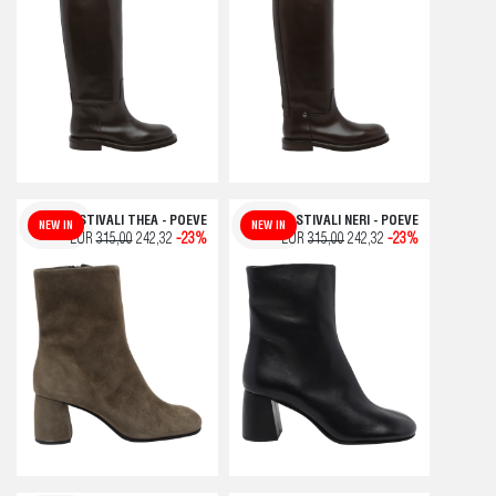
STIVALI THEA - POEVE
STIVALI NERI - POEVE
NEW IN
NEW IN
EUR
315,00
242,32
-23%
EUR
315,00
242,32
-23%