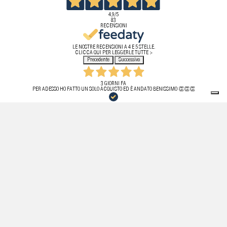
4,9
/5
83
RECENSIONI
LE NOSTRE RECENSIONI A 4 E 5 STELLE.
CLICCA QUI PER LEGGERLE TUTTE >
Precedente
Successivo
3 GIORNI FA
PER ADESSO HO FATTO UN SOLO ACQUISTO ED È ANDATO BENISSIMO 👏👏👏
ACQUIRENTE VERIFICATO
20 LUGLIO 2026
HO ACQUISTATO PER LA PRIMA VOLTA UN PRODOTTO DA QUESTO SITO! TUTTO PERFETTO,
TEMPISTICHE RISPETTATE, PRODOTTO ORIGINALE. PURTROPPO HO DOVUTO EFFETTUARE IL RESO
PER MOTIVI DI MISURA! APPENA RICHIESTO IL RESO HO RICEVUTO UNA MAIL DAL SERVIZIO
CLIENTI. EFFICIENTI E FIDATI.
ACQUIRENTE VERIFICATO
11 LUGLIO 2026
OTTIMA ESPERIENZA, SPEDIZIONE VELOCE, L’ARTICOLO ERA PERFETTAMENTE IMBALLATO E SENZA
ALCUN DIFETTO . STORE ASSOLUTAMENTE AFFIDABILE, CONSIGLIATISSIMO.
ACQUIRENTE VERIFICATO