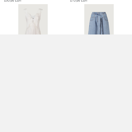
295,00 EUR
275,00 EUR
LYDIA TOP TWILL CON PIZZO - PINKO
BALLO BERMUDA LIGHT BLUE DENIM -
PINKO
175,00 EUR
175,00 EUR
MAGLIA MARRONE - PINKO
ABITO BLU - PINKO
0,00 EUR
0,00 EUR