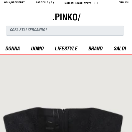
LOGIN/REGISTRATI
CARRELLO (
0
)
ENGLISH
(IT)
NON SEI LOCALIZZATO
.PINKO/
DONNA
UOMO
LIFESTYLE
BRAND
SALDI