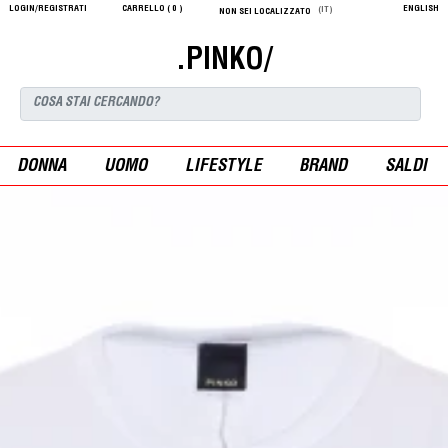
LOGIN/REGISTRATI
CARRELLO (
0
)
ENGLISH
(IT)
NON SEI LOCALIZZATO
.PINKO/
DONNA
UOMO
LIFESTYLE
BRAND
SALDI