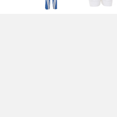
PANTALONI TORMENTA -
PANTALONCINI S - PI
PINKO
175,00 EUR
285,00 EUR
GIACCA MARRONE -
GIACCA GRIGIA - PINK
PINKO
650,00 EUR
375,00 EUR