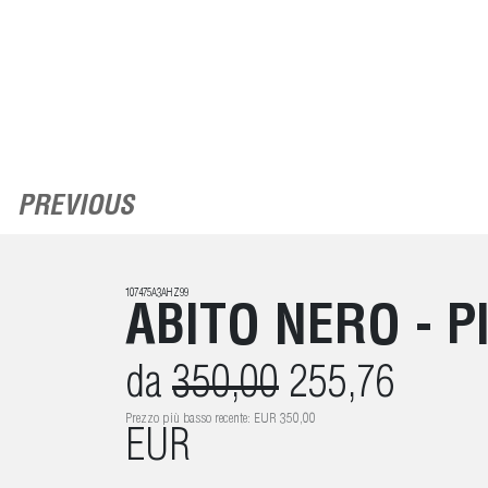
PREVIOUS
107475A3AHZ99
ABITO NERO - P
da
350,00
255,76
Prezzo più basso recente: EUR 350,00
EUR