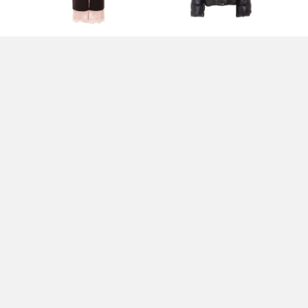
NKO
GONNA MARRONE -
GIACCONE NERO - PINKO
GI
PINKO
395,00 EUR
56
325,00 EUR
O