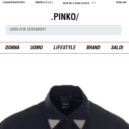
LOGIN/REGISTRATI
CARRELLO (
0
)
ENGLISH
(IT)
NON SEI LOCALIZZATO
.PINKO/
DONNA
UOMO
LIFESTYLE
BRAND
SALDI