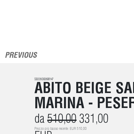
PREVIOUS
S02226D02600147
ABITO BEIGE SA
MARINA - PESE
da
510,00
331,00
Prezzo più basso recente: EUR 510,00