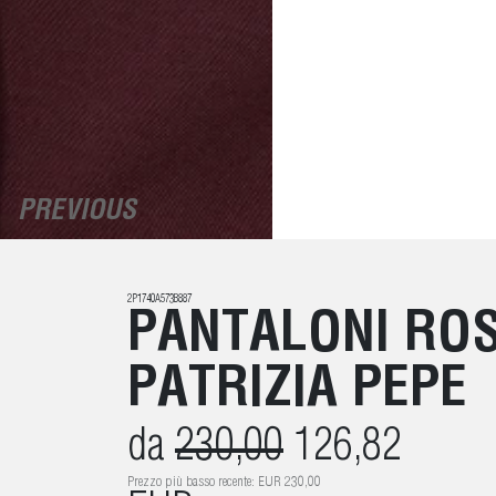
PREVIOUS
2P1740A573B887
PANTALONI ROS
PATRIZIA PEPE
da
230,00
126,82
Prezzo più basso recente: EUR 230,00