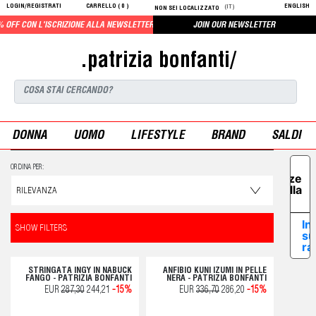
LOGIN/REGISTRATI
CARRELLO (
0
)
ENGLISH
(IT)
NON SEI LOCALIZZATO
F CON L'ISCRIZIONE ALLA NEWSLETTER
JOIN OUR NEWSLETTER
.patrizia bonfanti/
DONNA
UOMO
LIFESTYLE
BRAND
SALDI
Le tue
ORDINA PER:
preferenze
relative alla
privacy
In
SHOW FILTERS
su
ra
STRINGATA INGY IN NABUCK
ANFIBIO KUNI IZUMI IN PELLE
FANGO - PATRIZIA BONFANTI
NERA - PATRIZIA BONFANTI
EUR
287,30
244,21
-15%
EUR
336,70
286,20
-15%