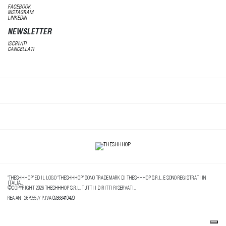
FACEBOOK
INSTAGRAM
LINKEDIN
NEWSLETTER
ISCRIVITI
CANCELLATI
"THESHHHOP" ED IL LOGO "THESHHHOP" SONO TRADEMARK DI THESHHHOP S.R.L. E SONO REGISTRATI IN
ITALIA..
©COPYRIGHT 2026 THESHHHOP S.R.L. TUTTI I DIRITTI RISERVATI..
REA AN - 267955 // P.IVA 02868410420