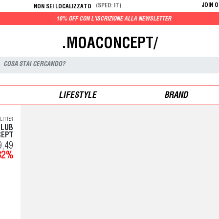
JOIN 
(SPED: IT)
NON SEI LOCALIZZATO
10% OFF CON L'ISCRIZIONE ALLA NEWSLETTER
.MOACONCEPT/
LIFESTYLE
BRAND
LITTER
CLUB
CEPT
9,49
32%