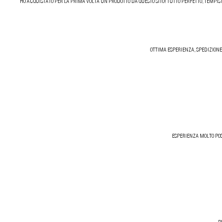
HO ACQUISTATO PER LA PRIMA VOLTA UN PRODOTTO DA QUESTO SITO! TUTTO PERFETTO, TEMPIST
OTTIMA ESPERIENZA, SPEDIZIONE
ESPERIENZA MOLTO POS