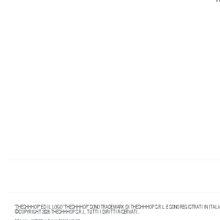
P
"THESHHHOP" ED IL LOGO "THESHHHOP" SONO TRADEMARK DI THESHHHOP S.R.L. E SONO REGISTRATI IN ITALIA
©COPYRIGHT 2026 THESHHHOP S.R.L. TUTTI I DIRITTI RISERVATI..