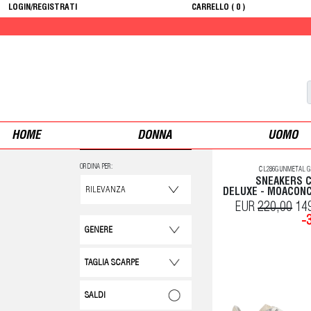
LOGIN/REGISTRATI
CARRELLO (
0
)
HOME
DONNA
UOMO
ORDINA PER:
CL286GUNMETAL G
SNEAKERS 
DELUXE - MOACON
EUR
220,00
14
-
GENERE
TAGLIA SCARPE
SALDI