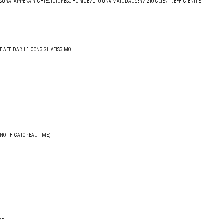
URA! APPENA RICHIESTO IL RESO HO RICEVUTO UNA MAIL DAL SERVIZIO CLIENTI. EFFICIENTI E
 AFFIDABILE, CONSIGLIATISSIMO.
NOTIFICATO REAL TIME)