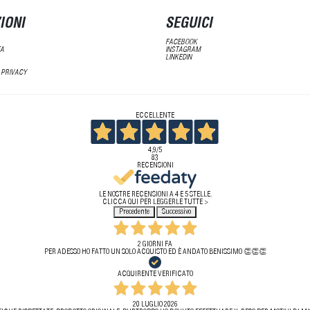
IONI
SEGUICI
FACEBOOK
TA
INSTAGRAM
LINKEDIN
 PRIVACY
ECCELLENTE
4,9
/5
83
RECENSIONI
LE NOSTRE RECENSIONI A 4 E 5 STELLE.
CLICCA QUI PER LEGGERLE TUTTE >
Precedente
Successivo
2 GIORNI FA
PER ADESSO HO FATTO UN SOLO ACQUISTO ED È ANDATO BENISSIMO 👏👏👏
ACQUIRENTE VERIFICATO
20 LUGLIO 2026