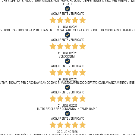
ICHE RISPETTATE, PRODOTTO ORIGINALE. PURTROPPO HO DOVUTO EFFETTUARE IL RESO PER MOTIVI DI MIS
FIDATI.
ACQUIRENTE VERIFICATO
11 LUGLIO 2026
 VELOCE, L’ARTICOLO ERA PERFETTAMENTE IMBALLATO E SENZA ALCUN DIFETTO . STORE ASSOLUTAMENTE
ACQUIRENTE VERIFICATO
11 LUGLIO 2026
VELOCISSIMI!
ACQUIRENTE VERIFICATO
06 LUGLIO 2026
ITIVA, TROVATO PER CASO NAVIGANDO SONO RIMASTO SUPER SODDISFATTO (OGNI AVANZAMENTO VIENE 
ACQUIRENTE VERIFICATO
01 LUGLIO 2026
TUTTO REGOLARE E CONSEGNA IN TEMPI RAPIDI
ACQUIRENTE VERIFICATO
30 GIUGNO 2026