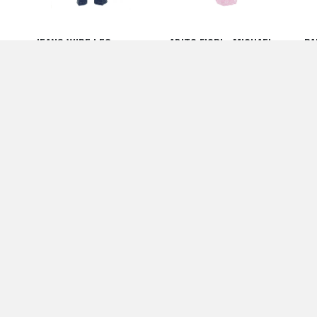
JEANS WIDE LEG -
ABITO FIORI - MICHAEL
PA
RS
MICHAEL KORS
KORS
CR
250,00 EUR
325,00 EUR
35
RS