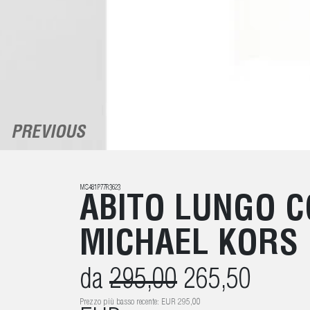
PREVIOUS
MS481P77R3623
ABITO LUNGO C
MICHAEL KORS
da
295,00
265,50
Prezzo più basso recente: EUR 295,00