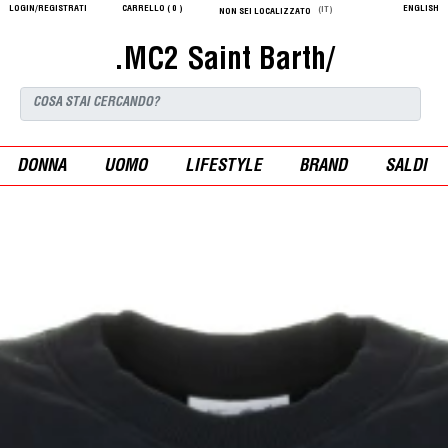
LOGIN/REGISTRATI
CARRELLO (
0
)
ENGLISH
(IT)
NON SEI LOCALIZZATO
.MC2 Saint Barth/
DONNA
UOMO
LIFESTYLE
BRAND
SALDI