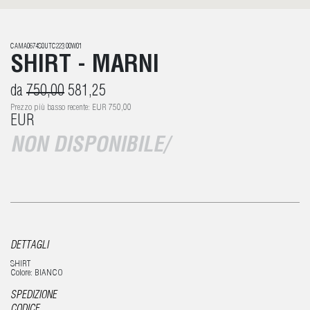
CAMA0674S0UTC223 00W01
SHIRT - MARNI
da
750,00
581,25
Prezzo più basso recente: EUR 750,00
EUR
NON DISPONIBILE/
DETTAGLI
SHIRT
Colore: BIANCO
SPEDIZIONE
CODICE