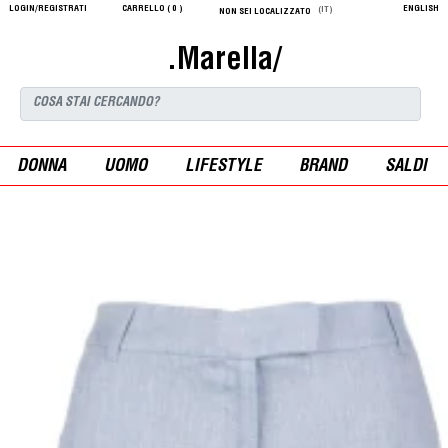
LOGIN/REGISTRATI
CARRELLO (
0
)
ENGLISH
(IT)
NON SEI LOCALIZZATO
.Marella/
DONNA
UOMO
LIFESTYLE
BRAND
SALDI