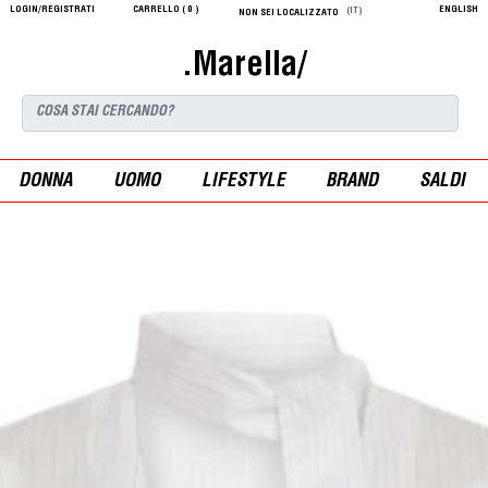
LOGIN/REGISTRATI
CARRELLO (
0
)
ENGLISH
(IT)
NON SEI LOCALIZZATO
.Marella/
DONNA
UOMO
LIFESTYLE
BRAND
SALDI