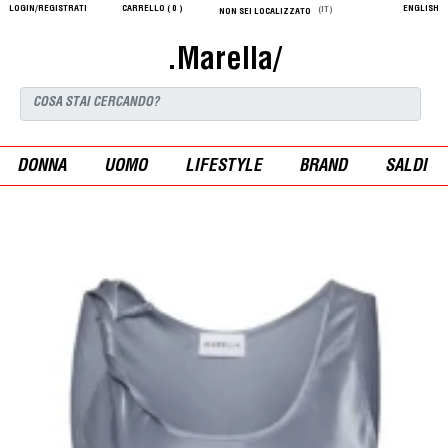
LOGIN/REGISTRATI
CARRELLO (
0
)
ENGLISH
(IT)
NON SEI LOCALIZZATO
.Marella/
DONNA
UOMO
LIFESTYLE
BRAND
SALDI