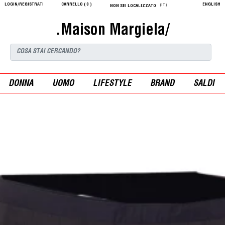
LOGIN/REGISTRATI
CARRELLO (
0
)
ENGLISH
(IT)
NON SEI LOCALIZZATO
.Maison Margiela/
DONNA
UOMO
LIFESTYLE
BRAND
SALDI