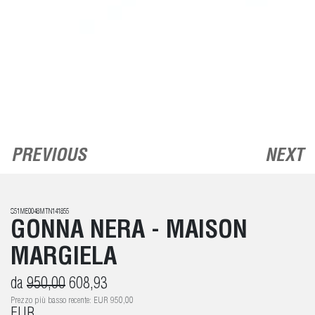
PREVIOUS
NEXT
S51ME0048MTN141855
GONNA NERA - MAISON
MARGIELA
da
950,00
608,93
Prezzo più basso recente: EUR 950,00