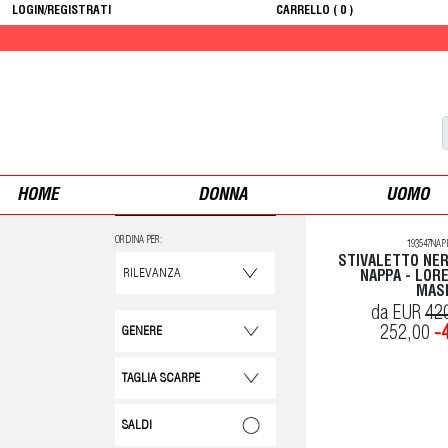
LOGIN/REGISTRATI
CARRELLO (
0
)
HOME
DONNA
UOMO
ORDINA PER:
193547NAP
STIVALETTO NER
NAPPA - LOR
MAS
da EUR
42
252,00
-
GENERE
TAGLIA SCARPE
SALDI