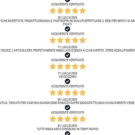
ACQUIRENTE VERIFICATO
20 LUGLIO 2026
ICHE RISPETTATE, PRODOTTO ORIGINALE. PURTROPPO HO DOVUTO EFFETTUARE IL RESO PER MOTIVI DI MIS
FIDATI.
ACQUIRENTE VERIFICATO
11 LUGLIO 2026
 VELOCE, L’ARTICOLO ERA PERFETTAMENTE IMBALLATO E SENZA ALCUN DIFETTO . STORE ASSOLUTAMENTE
ACQUIRENTE VERIFICATO
11 LUGLIO 2026
VELOCISSIMI!
ACQUIRENTE VERIFICATO
06 LUGLIO 2026
ITIVA, TROVATO PER CASO NAVIGANDO SONO RIMASTO SUPER SODDISFATTO (OGNI AVANZAMENTO VIENE 
ACQUIRENTE VERIFICATO
01 LUGLIO 2026
TUTTO REGOLARE E CONSEGNA IN TEMPI RAPIDI