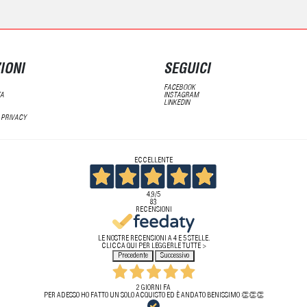
IONI
SEGUICI
FACEBOOK
TA
INSTAGRAM
LINKEDIN
 PRIVACY
ECCELLENTE
4,9
/5
83
RECENSIONI
LE NOSTRE RECENSIONI A 4 E 5 STELLE.
CLICCA QUI PER LEGGERLE TUTTE >
Precedente
Successivo
2 GIORNI FA
PER ADESSO HO FATTO UN SOLO ACQUISTO ED È ANDATO BENISSIMO 👏👏👏