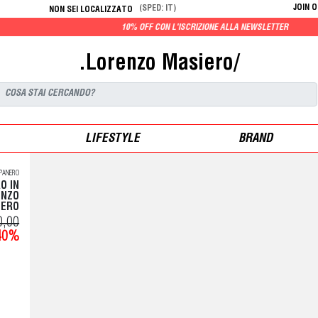
JOIN 
(SPED: IT)
NON SEI LOCALIZZATO
10% OFF CON L'ISCRIZIONE ALLA NEWSLETTER
.Lorenzo Masiero/
LIFESTYLE
BRAND
PANERO
O IN
ENZO
IERO
0,00
40%