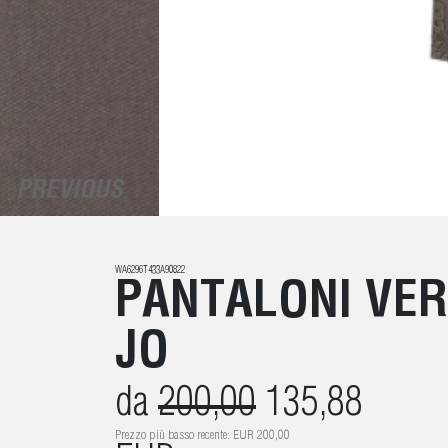
PREVIOUS
WA6296T433A90822
PANTALONI VERD
JO
da
200,00
135,88
Prezzo più basso recente: EUR 200,00