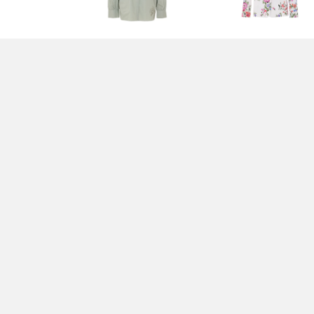
CAMICIA VERDE - LIU JO
GIACCA MULTICOLOR 
LIU JO
200,00 EUR
290,00 EUR
T-SHIRT E POLO VERDE
MAGLIA BEIGE - LIU J
- LIU JO
100,00 EUR
55,00 EUR