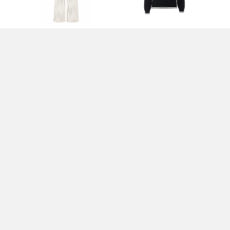
-
PANTALONI BIANCHI -
MAGLIA NERA - LIU JO
PA
LIU JO
JO
120,00 EUR
170,00 EUR
19
O