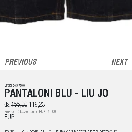
PREVIOUS
NEXT
UF6159D485477000
PANTALONI BLU - LIU JO
da
155,00
119,23
Prezzo più basso recente: EUR 155,00
EUR