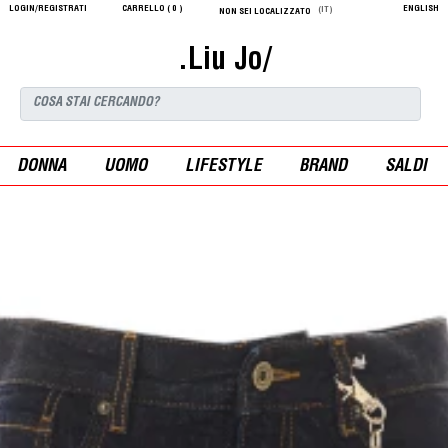
LOGIN/REGISTRATI
CARRELLO (
0
)
ENGLISH
(IT)
NON SEI LOCALIZZATO
.Liu Jo/
DONNA
UOMO
LIFESTYLE
BRAND
SALDI