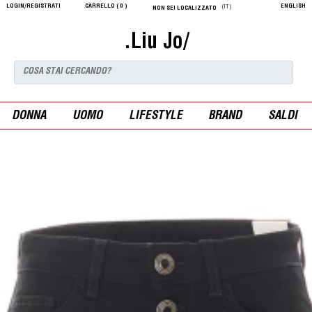
LOGIN/REGISTRATI
CARRELLO (
0
)
ENGLISH
(IT)
NON SEI LOCALIZZATO
.Liu Jo/
DONNA
UOMO
LIFESTYLE
BRAND
SALDI