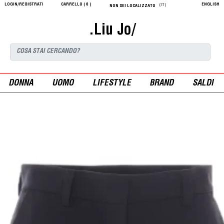
LOGIN/REGISTRATI
CARRELLO (
0
)
ENGLISH
(IT)
NON SEI LOCALIZZATO
.Liu Jo/
DONNA
UOMO
LIFESTYLE
BRAND
SALDI