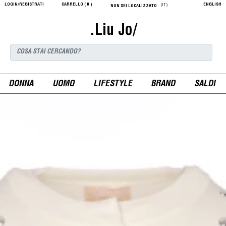
LOGIN/REGISTRATI
CARRELLO (
0
)
ENGLISH
(IT)
NON SEI LOCALIZZATO
.Liu Jo/
DONNA
UOMO
LIFESTYLE
BRAND
SALDI