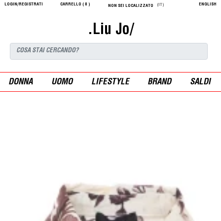
LOGIN/REGISTRATI
CARRELLO (
0
)
ENGLISH
(IT)
NON SEI LOCALIZZATO
.Liu Jo/
DONNA
UOMO
LIFESTYLE
BRAND
SALDI