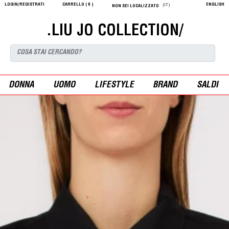
LOGIN/REGISTRATI
CARRELLO (
0
)
ENGLISH
(IT)
NON SEI LOCALIZZATO
.LIU JO COLLECTION/
DONNA
UOMO
LIFESTYLE
BRAND
SALDI