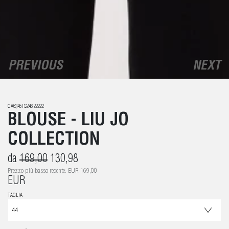
PREVIOUS
NEXT
CA6345TS246 22222
BLOUSE - LIU JO
COLLECTION
da
169,00
130,98
Prezzo più basso recente: EUR 169,00
EUR
TAGLIA