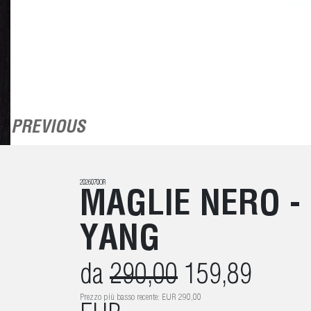
PREVIOUS
2026070OR
MAGLIE NERO - 
YANG
da
290,00
159,89
Prezzo più basso recente: EUR 290,00