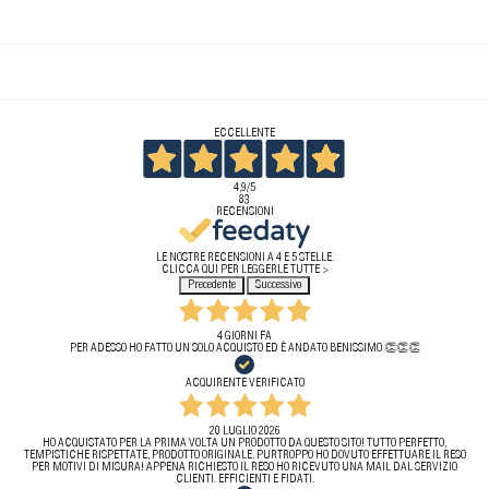
ECCELLENTE
4,9
/5
83
RECENSIONI
LE NOSTRE RECENSIONI A 4 E 5 STELLE.
CLICCA QUI PER LEGGERLE TUTTE >
Precedente
Successivo
4 GIORNI FA
PER ADESSO HO FATTO UN SOLO ACQUISTO ED È ANDATO BENISSIMO 👏👏👏
ACQUIRENTE VERIFICATO
20 LUGLIO 2026
HO ACQUISTATO PER LA PRIMA VOLTA UN PRODOTTO DA QUESTO SITO! TUTTO PERFETTO,
TEMPISTICHE RISPETTATE, PRODOTTO ORIGINALE. PURTROPPO HO DOVUTO EFFETTUARE IL RESO
PER MOTIVI DI MISURA! APPENA RICHIESTO IL RESO HO RICEVUTO UNA MAIL DAL SERVIZIO
CLIENTI. EFFICIENTI E FIDATI.