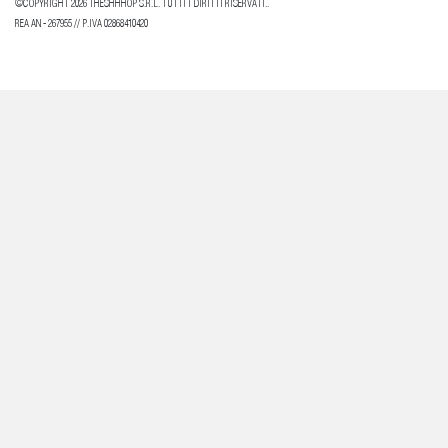
©COPYRIGHT 2026 THESHHHOP S.R.L. TUTTI I DIRITTI RISERVATI..
REA AN - 267955 // P.IVA 02868410420