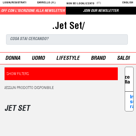
LOGIN/REGISTRATI
CARRELLO (
0
)
ENGLISH
(IT)
NON SEI LOCALIZZATO
FF CON L'ISCRIZIONE ALLA NEWSLETTER
JOIN OUR NEWSLETTER
.Jet Set/
DONNA
UOMO
LIFESTYLE
BRAND
SALDI
Le tue
SHOW FILTERS
preferenze
relative alla
privacy
NESSUN PRODOTTO DISPONIBILE
In
su
ra
JET SET