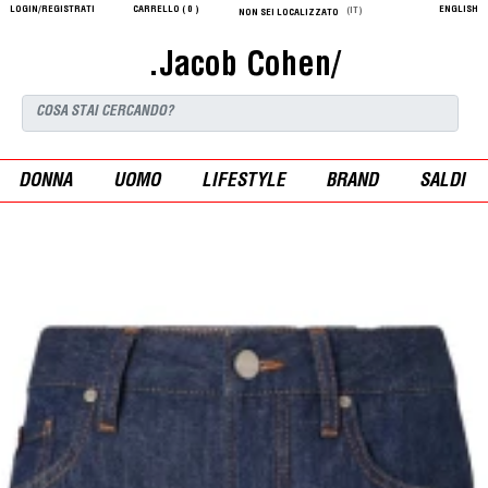
LOGIN/REGISTRATI
CARRELLO (
0
)
ENGLISH
(IT)
NON SEI LOCALIZZATO
.Jacob Cohen/
DONNA
UOMO
LIFESTYLE
BRAND
SALDI