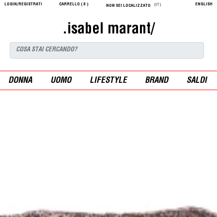
LOGIN/REGISTRATI
CARRELLO (
0
)
ENGLISH
(IT)
NON SEI LOCALIZZATO
.isabel marant/
DONNA
UOMO
LIFESTYLE
BRAND
SALDI