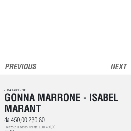
PREVIOUS
NEXT
JU0546FAD2J07I10OE
GONNA MARRONE - ISABEL
MARANT
da
450,00
230,80
Prezzo più basso recente: EUR 450,00