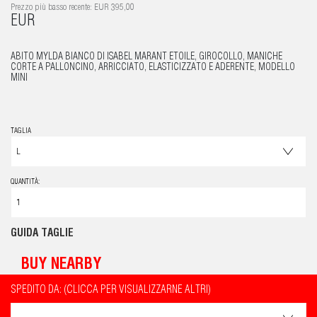
Prezzo più basso recente: EUR 395,00
EUR
ABITO MYLDA BIANCO DI ISABEL MARANT ETOILE, GIROCOLLO, MANICHE
CORTE A PALLONCINO, ARRICCIATO, ELASTICIZZATO E ADERENTE, MODELLO
MINI
TAGLIA
QUANTITÀ:
GUIDA TAGLIE
BUY NEARBY
SPEDITO DA: (CLICCA PER VISUALIZZARNE ALTRI)