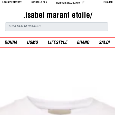
LOGIN/REGISTRATI
CARRELLO (
0
)
ENGLISH
(IT)
NON SEI LOCALIZZATO
.isabel marant etoile/
DONNA
UOMO
LIFESTYLE
BRAND
SALDI