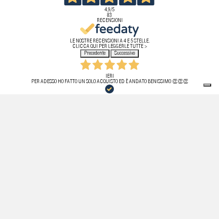
4,9
/5
83
RECENSIONI
LE NOSTRE RECENSIONI A 4 E 5 STELLE.
CLICCA QUI PER LEGGERLE TUTTE >
Precedente
Successivo
IERI
PER ADESSO HO FATTO UN SOLO ACQUISTO ED È ANDATO BENISSIMO 👏👏👏
ACQUIRENTE VERIFICATO
20 LUGLIO 2026
HO ACQUISTATO PER LA PRIMA VOLTA UN PRODOTTO DA QUESTO SITO! TUTTO PERFETTO,
TEMPISTICHE RISPETTATE, PRODOTTO ORIGINALE. PURTROPPO HO DOVUTO EFFETTUARE IL RESO
PER MOTIVI DI MISURA! APPENA RICHIESTO IL RESO HO RICEVUTO UNA MAIL DAL SERVIZIO
CLIENTI. EFFICIENTI E FIDATI.
ACQUIRENTE VERIFICATO
11 LUGLIO 2026
OTTIMA ESPERIENZA, SPEDIZIONE VELOCE, L’ARTICOLO ERA PERFETTAMENTE IMBALLATO E SENZA
ALCUN DIFETTO . STORE ASSOLUTAMENTE AFFIDABILE, CONSIGLIATISSIMO.
ACQUIRENTE VERIFICATO