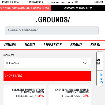
LOGIN/REGISTRATI
CARRELLO (
0
)
ENGLISH
(IT)
NON SEI LOCALIZZATO
 CON L'ISCRIZIONE ALLA NEWSLETTER
JOIN OUR NEWSLETTER
.GROUNDS/
DONNA
UOMO
LIFESTYLE
BRAND
SALDI
Le tue
ORDINA PER:
preferenze
relative alla
privacy
In
SHOW FILTERS
su
ra
SNEAKERS MOOPIE STRAP
SNEAKERS JEWELRY HANKIE
PUMPS - GROUNDS
PUMPS - GROUNDS
EUR
390,00
249,98
-36%
EUR
352,00
225,63
-36%