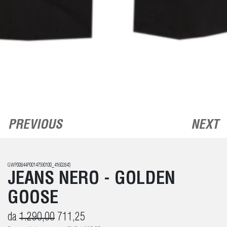
PREVIOUS
NEXT
GWP00844P00147590100_41602843
JEANS NERO - GOLDEN
GOOSE
da
1.290,00
711,25