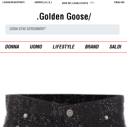
LOGIN/REGISTRATI
CARRELLO (
0
)
ENGLISH
(IT)
NON SEI LOCALIZZATO
.Golden Goose/
DONNA
UOMO
LIFESTYLE
BRAND
SALDI