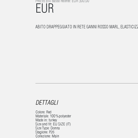
Prezzo più basso recente: EUR 300,00
EUR
ABITO DRAPPEGGIATO IN RETE GANNI ROSSO MARL, ELASTICIZ
DETTAGLI
Colore: Red
Materiale: 100%polyester
Made in: turkey
Size and fit: EU SIZE (IT)
Size Type: Donna
Stagione: P26
Collezione: Main