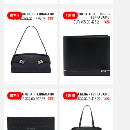
BORSA BLU - FERRAGAMO
PORTAFOGLIO NERO -
NEW IN
NEW IN
FERRAGAMO
EUR
1.950,00
1.675,06
-14%
EUR
495,00
425,21
-14%
BORSA NERA - FERRAGAMO
BORSA NERA - FERRAGAMO
NEW IN
NEW IN
EUR
230,00
197,58
-14%
EUR
2.800,00
2.405,22
-14%