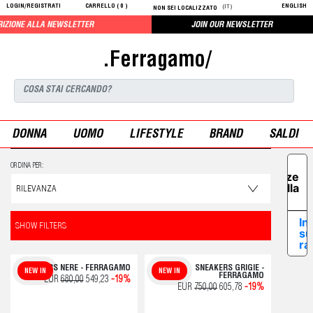
LOGIN/REGISTRATI
CARRELLO (
0
)
ENGLISH
(IT)
NON SEI LOCALIZZATO
EWSLETTER
JOIN OUR NEWSLETTER
.Ferragamo/
DONNA
UOMO
LIFESTYLE
BRAND
SALDI
Le tue
ORDINA PER:
preferenze
relative alla
privacy
In
SHOW FILTERS
su
ra
SNEAKERS NERE - FERRAGAMO
SNEAKERS GRIGIE -
NEW IN
NEW IN
FERRAGAMO
EUR
680,00
549,23
-19%
EUR
750,00
605,78
-19%