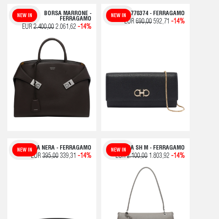
BORSA MARRONE -
BORSA 770374 - FERRAGAMO
NEW IN
NEW IN
FERRAGAMO
EUR
690,00
592,71
-14%
EUR
2.400,00
2.061,62
-14%
CINTURA NERA - FERRAGAMO
BORSA SH M - FERRAGAMO
NEW IN
NEW IN
EUR
395,00
339,31
-14%
EUR
2.100,00
1.803,92
-14%