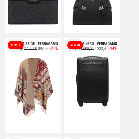
GIACCA BEIGE - FERRAGAMO
VALIGIA NERO - FERRAGAMO
NEW IN
NEW IN
EUR
1.190,00
884,85
-26%
EUR
2.600,00
2.233,42
-14%