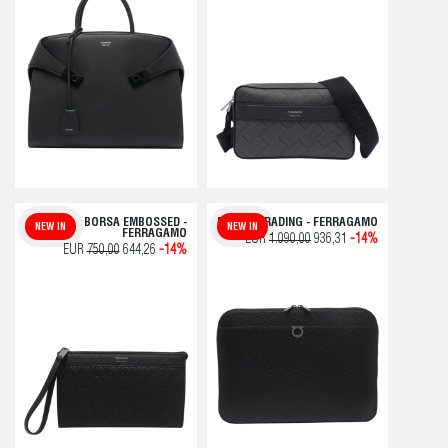
BORSA EMBOSSED -
BORSA TRADING - FERRAGAMO
NEW IN
NEW IN
FERRAGAMO
EUR
1.090,00
936,31
-14%
EUR
750,00
644,26
-14%