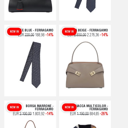
CRAVATTE BLUE - FERRAGAMO
BORSA BEIGE - FERRAGAMO
NEW IN
NEW IN
EUR
220,00
188,98
-14%
EUR
2.650,00
2.276,36
-14%
BORSA MARRONE -
GIACCA MULTICOLOR -
NEW IN
NEW IN
FERRAGAMO
FERRAGAMO
EUR
2.100,00
1.803,92
-14%
EUR
1.190,00
884,85
-26%