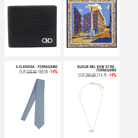
5-CLARISSA - FERRAGAMO
BIJOUX NKL BOW STRA -
FERRAGAMO
EUR
220,00
188,98
-14%
EUR
250,00
214,76
-14%