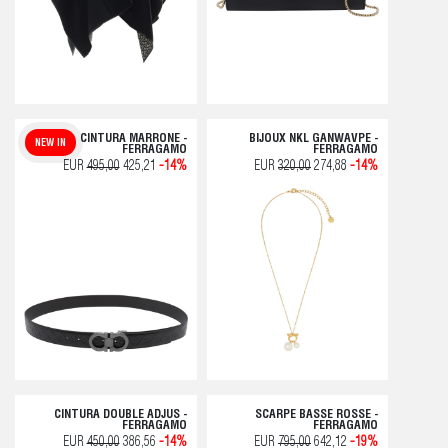
CINTURA MARRONE -
BIJOUX NKL GANWAVPE -
NEW IN
FERRAGAMO
FERRAGAMO
EUR
495,00
425,21
-14%
EUR
320,00
274,88
-14%
CINTURA DOUBLE ADJUS -
SCARPE BASSE ROSSE -
FERRAGAMO
FERRAGAMO
EUR
450,00
386,56
-14%
EUR
795,00
642,12
-19%