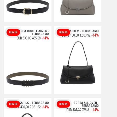
CINTURA DOUBLE ADJUS -
BORSA SH M - FERRAGAMO
NEW IN
NEW IN
FERRAGAMO
EUR
2.100,00
1.803,92
-14%
EUR
530,00
455,28
-14%
BORSA HUG - FERRAGAMO
BORSA ALL OVER -
NEW IN
NEW IN
FERRAGAMO
EUR
2.400,00
2.061,62
-14%
EUR
895,00
768,81
-14%