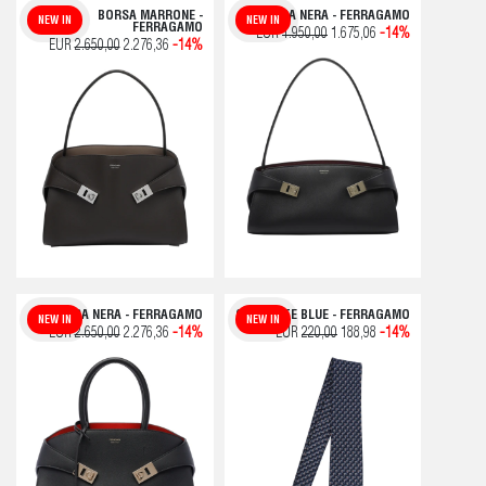
BORSA MARRONE -
BORSA NERA - FERRAGAMO
NEW IN
NEW IN
FERRAGAMO
EUR
1.950,00
1.675,06
-14%
EUR
2.650,00
2.276,36
-14%
BORSA NERA - FERRAGAMO
CRAVATTE BLUE - FERRAGAMO
NEW IN
NEW IN
EUR
2.650,00
2.276,36
-14%
EUR
220,00
188,98
-14%