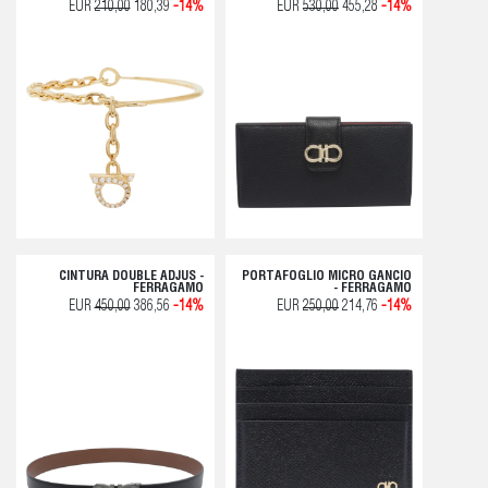
EUR
210,00
180,39
-14%
EUR
530,00
455,28
-14%
CINTURA DOUBLE ADJUS -
PORTAFOGLIO MICRO GANCIO
FERRAGAMO
- FERRAGAMO
EUR
450,00
386,56
-14%
EUR
250,00
214,76
-14%