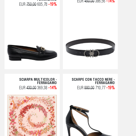
EUR
450,00
386,56
-14%
EUR
750,00
605,78
-19%
SCIARPA MULTICOLOR -
SCARPE CON TACCO NERE -
FERRAGAMO
FERRAGAMO
EUR
430,00
369,38
-14%
EUR
880,00
710,77
-19%