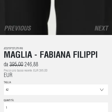
PREVIOUS
NEXT
JED215F137L579 VR8
MAGLIA - FABIANA FILIPPI
da
395,00
246,88
Prezzo più basso recente: EUR 395,00
EUR
TAGLIA
QUANTITÀ: