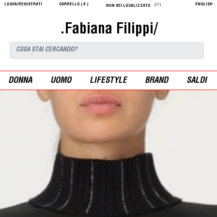
LOGIN/REGISTRATI
CARRELLO (
0
)
ENGLISH
(IT)
NON SEI LOCALIZZATO
.Fabiana Filippi/
DONNA
UOMO
LIFESTYLE
BRAND
SALDI