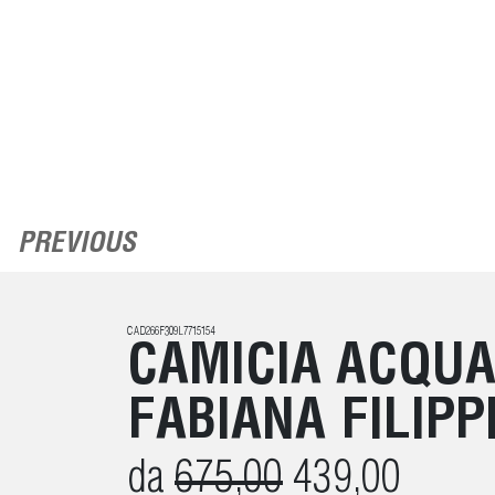
PREVIOUS
CAD266F309L7715154
CAMICIA ACQUA
FABIANA FILIPP
da
675,00
439,00