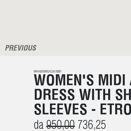
PREVIOUS
WRHA055999SASU8 X0801
WOMEN'S MIDI 
DRESS WITH S
SLEEVES - ETR
da
950,00
736,25