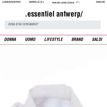
LOGIN/REGISTRATI
CARRELLO (
0
)
ENGLISH
(IT)
NON SEI LOCALIZZATO
.essentiel antwerp/
DONNA
UOMO
LIFESTYLE
BRAND
SALDI