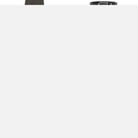
T-SHIRT E POLO - EMPORIO ARMANI
CINTURA - EMPORIO ARMANI
0,00 EUR
0,00 EUR
BLOUSON JACKET - EMPORIO ARMANI
PORTAFOGLIO - EMPORIO ARMANI
250,00 EUR
0,00 EUR