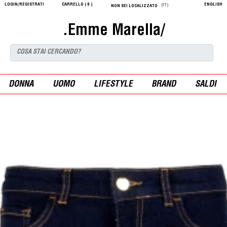
LOGIN/REGISTRATI
CARRELLO (
0
)
ENGLISH
(IT)
NON SEI LOCALIZZATO
.Emme Marella/
DONNA
UOMO
LIFESTYLE
BRAND
SALDI