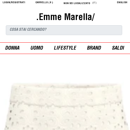
LOGIN/REGISTRATI
CARRELLO (
0
)
ENGLISH
(IT)
NON SEI LOCALIZZATO
.Emme Marella/
DONNA
UOMO
LIFESTYLE
BRAND
SALDI