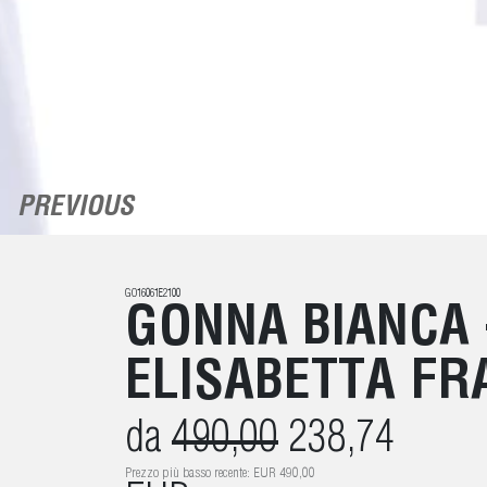
PREVIOUS
GO16061E2100
GONNA BIANCA 
ELISABETTA FR
da
490,00
238,74
Prezzo più basso recente: EUR 490,00