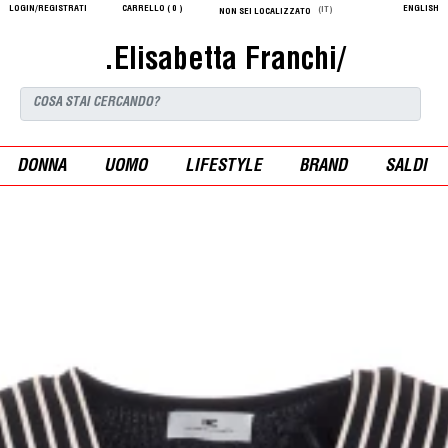
LOGIN/REGISTRATI
CARRELLO (
0
)
ENGLISH
(IT)
NON SEI LOCALIZZATO
.Elisabetta Franchi/
DONNA
UOMO
LIFESTYLE
BRAND
SALDI