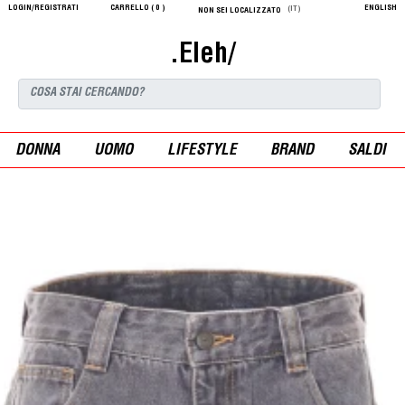
LOGIN/REGISTRATI
CARRELLO (
0
)
ENGLISH
(IT)
NON SEI LOCALIZZATO
.Eleh/
DONNA
UOMO
LIFESTYLE
BRAND
SALDI