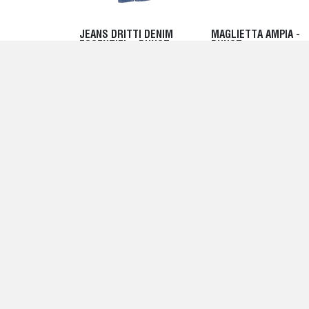
JEANS DRITTI DENIM
MAGLIETTA AMPIA -
ESSENTIEL - DUNST
DUNST
120,00 EUR
55,00 EUR
CAMICIA BLU - DUNST
MAGLIETTA CON
CAPPUCCIO A QUADRI 
135,00 EUR
DUNST
135,00 EUR