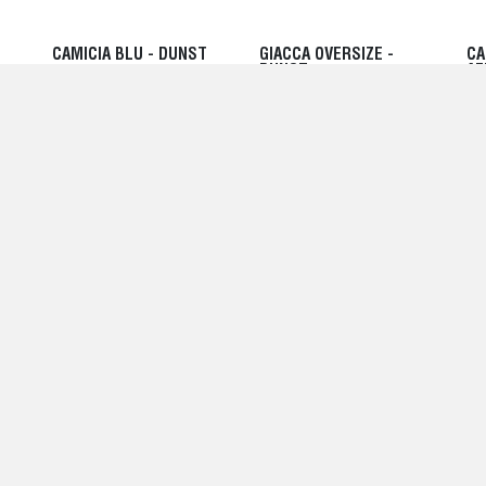
CAMICIA BLU - DUNST
GIACCA OVERSIZE -
CA
DUNST
AZ
110,00 EUR
CH
755,00 EUR
BO
11
-