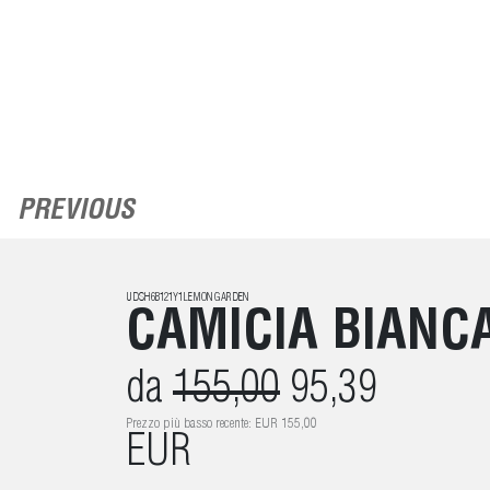
PREVIOUS
UDSH6B121Y1LEMON GARDEN
CAMICIA BIANC
da
155,00
95,39
Prezzo più basso recente: EUR 155,00
EUR