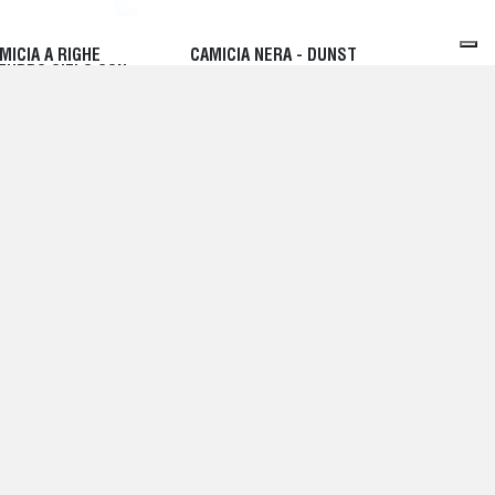
MICIA A RIGHE
CAMICIA NERA - DUNST
ZURRO CIELO CON
110,00 EUR
IUSURA FRONTALE A
TTONI - DUNST
0,00 EUR