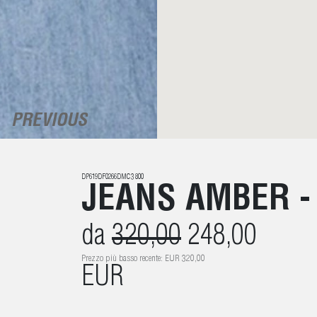
PREVIOUS
DP619DF0266DMC3 800
JEANS AMBER 
da
320,00
248,00
Prezzo più basso recente: EUR 320,00
EUR