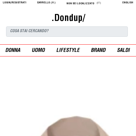
LOGIN/REGISTRATI
CARRELLO (
0
)
ENGLISH
(IT)
NON SEI LOCALIZZATO
.Dondup/
DONNA
UOMO
LIFESTYLE
BRAND
SALDI